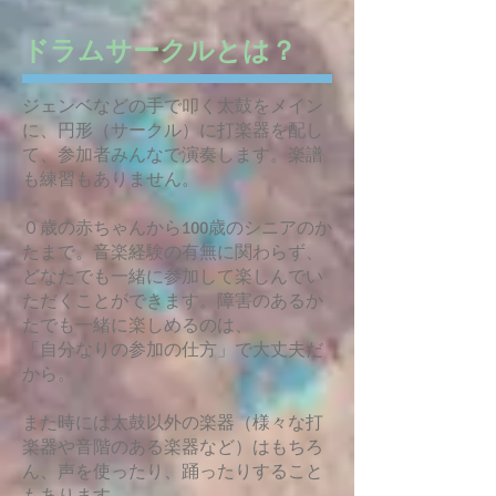
​ドラムサークルとは？
ジェンベなどの手で叩く太鼓をメイン
に、円形（サークル）に打楽器を配し
て、参加者みんなで演奏します。楽譜
も練習もありません。
０歳の赤ちゃんから100歳のシニアのか
たまで。音楽経験の有無に関わらず、
どなたでも一緒に参加して楽しんでい
ただくことができます。障害のあるか
たでも一緒に楽しめるのは、
「自分なりの参加の仕方」で大丈夫だ
から。
また時には太鼓以外の楽器（様々な打
楽器や音階のある楽器など）はもちろ
ん、声を使ったり、踊ったりすること