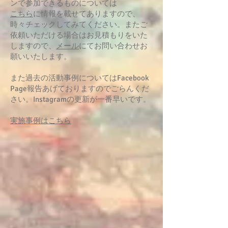
ンで参加できるものについては
こちら
に情報を載せてありますので、
時々チェックしてみてください。またご
依頼いただける場合はお見積もりをいた
しますので、
メール
にてお問い合わせお
願いいたします。
また過去の活動事例についてはFacebook
Page報告あげておりますのでごらんくだ
さい。Instagramの更新が一番早いです。
​実施事例はこちら