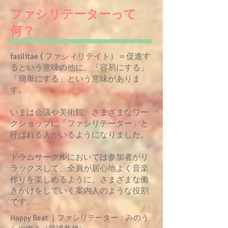
ファシリテーターって
何？
fasilitae ( ファシィリテイト）＝促進す
るという意味の他に、「容易にする」
「簡単にする」という意味がありま
す。
いまは会議や美術館、さまざまなワー
クショップに「ファシリテーター」と
呼ばれる人がいるようになりました。
ドラムサークルにおいては参加者がリ
ラックスして、全員が居心地よく音楽
作りを楽しめるように、さまざまな働
きかけをしていく案内人のような役割
です。
Happy Beat ｜ファシリテーター：みのう