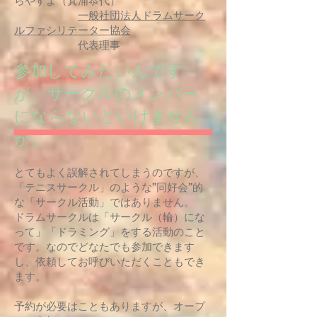
らやすよ（箕浦恭代）
一般社団法人ドラムサーク
ルファシリテーター協会
代表理事
参加してみたいんです
が、サークルのメンバー
にならないといけません
か。
とてもよく誤解されてしまうのですが、
「テニスサークル」のような”同好会”的
な「サークル活動」ではありません。
ドラムサークルは「サークル（輪）にな
って」「ドラミング」をする活動のこと
です。なのでどなたでも参加できます
し、依頼してお呼びいただくこともでき
ます。
予約が必要はこともありますが、オープ