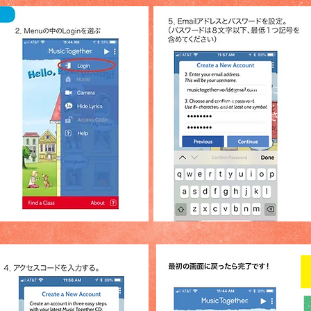
パスワードには必ず
記号（＠.＃.＆等）
を入れて下さい！