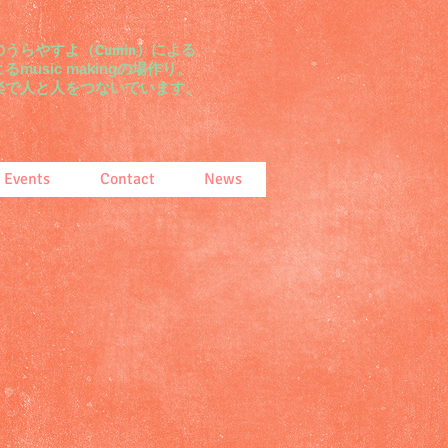
うらやすよ（Cumin）による
る
music makingの場作り
。
つないでいます。
 Events
Contact
News