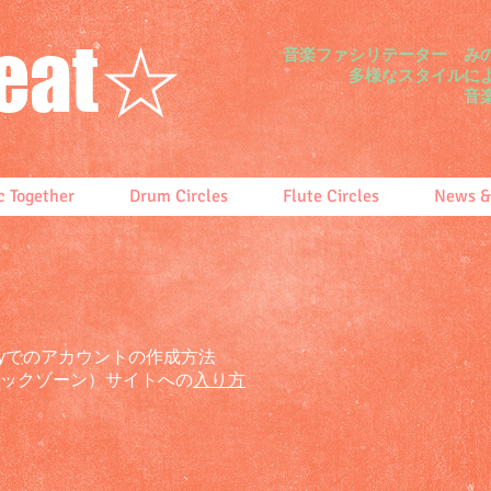
Beat☆
音楽ファシリテーター みの
多様なスタイルによ
音楽で人と人を
c Together
Drum Circles
Flute Circles
News &
rybodyでのアカウントの作成方法
ジックゾーン）サイトへの
入り方